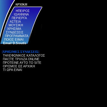
ΑΡΧΙΚΗ
-
ΗΠΕΙΡΟΣ
-
ΙΩΑΝΝΙΝΑ
-
ΠΕΡΙΕΡΓΑ
-
ΑΣΤΕΙΑ
-
ΜΟΥΣΙΚΗ
-
ΧΡΗΣΙΜΑ
-
ΣΥΝΔΕΣΕΙΣ
-
ΠΡΟΓΡΑΜΜΑΤΑ
-
ΠΟΙΟΣ ΕΙΜΑΙ
-
Email D.Sioutis
-
|ΧΡΗΣΙΜΕΣ ΣΥΝΔΕΣΕΙΣ|
ΤΗΛΕΦΩΝΙΚΟΣ ΚΑΤΑΛΟΓΟΣ
ΠΑΙΞΤΕ ΤΡΙΛΙΖΑ ONLINE
ΠΡΟΤΕΙΝΕ ΑΥΤΟ ΤΟ SΙΤΕ
ΟΡΙΣΜΟΣ ΩΣ ΑΡΧΙΚΗ
ΤΙ ΩΡΑ ΕΙΝΑΙ